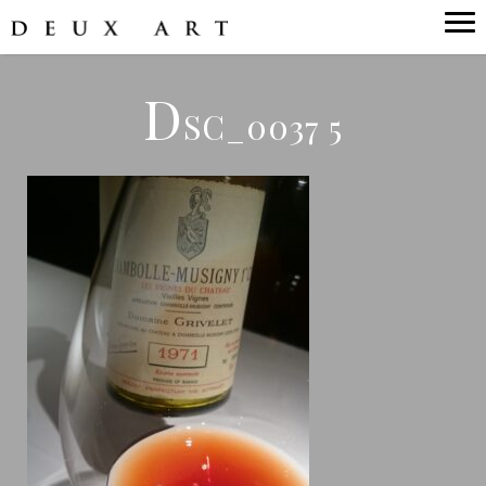
D
SC_0037 5